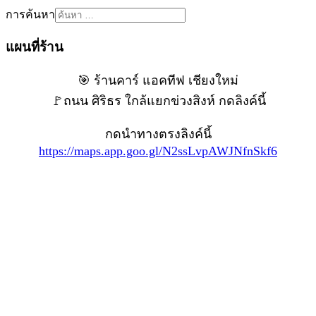
การค้นหา
แผนที่ร้าน
🎯 ร้านคาร์ แอคทีฟ เชียงใหม่
🚩ถนน ศิริธร ใกล้แยกข่วงสิงห์ กดลิงค์นี้
กดนำทางตรงลิงค์นี้
https://maps.app.goo.gl/N2ssLvpAWJNfnSkf6