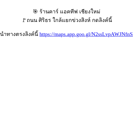
🎯 ร้านคาร์ แอคทีฟ เชียงใหม่
🚩ถนน ศิริธร ใกล้แยกข่วงสิงห์ กดลิงค์นี้
นำทางตรงลิงค์นี้
https://maps.app.goo.gl/N2ssLvpAWJNfnS