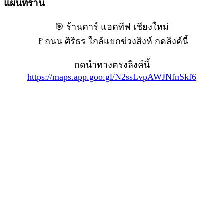
แผนที่ร้าน
🎯 ร้านคาร์ แอคทีฟ เชียงใหม่
🚩ถนน ศิริธร ใกล้แยกข่วงสิงห์ กดลิงค์นี้
กดนำทางตรงลิงค์นี้
https://maps.app.goo.gl/N2ssLvpAWJNfnSkf6