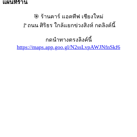
แผนที่ร้าน
🎯 ร้านคาร์ แอคทีฟ เชียงใหม่
🚩ถนน ศิริธร ใกล้แยกข่วงสิงห์ กดลิงค์นี้
กดนำทางตรงลิงค์นี้
https://maps.app.goo.gl/N2ssLvpAWJNfnSkf6