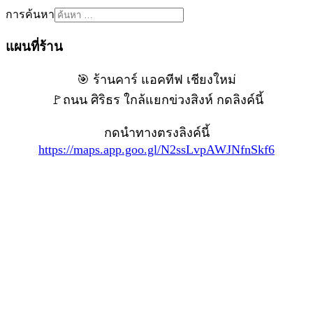
การค้นหา
แผนที่ร้าน
🎯 ร้านคาร์ แอคทีฟ เชียงใหม่
🚩ถนน ศิริธร ใกล้แยกข่วงสิงห์ กดลิงค์นี้
กดนำทางตรงลิงค์นี้
https://maps.app.goo.gl/N2ssLvpAWJNfnSkf6