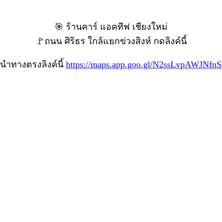
🎯 ร้านคาร์ แอคทีฟ เชียงใหม่
🚩ถนน ศิริธร ใกล้แยกข่วงสิงห์ กดลิงค์นี้
นำทางตรงลิงค์นี้
https://maps.app.goo.gl/N2ssLvpAWJNfnS